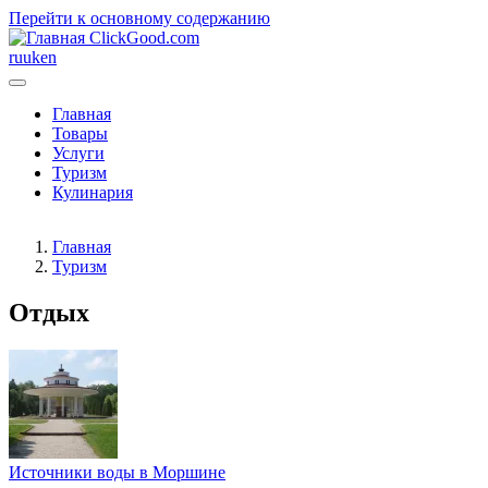
Перейти к основному содержанию
ClickGood.com
ru
uk
en
Главная
Товары
Услуги
Туризм
Кулинария
Главная
Туризм
Отдых
Источники воды в Моршине