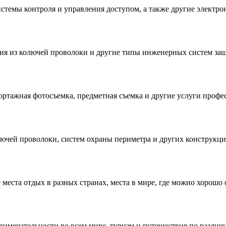
стемы контроля и управления доступом, а также другие электр
ния из колючей проволоки и другие типы инженерных систем за
ортажная фотосъемка, предметная съемка и другие услуги проф
лючей проволоки, систем охраны периметра и других конструкци
места отдых в разных странах, места в мире, где можно хорошо 
римечательности во всем мире, туризм и путешествия по разли