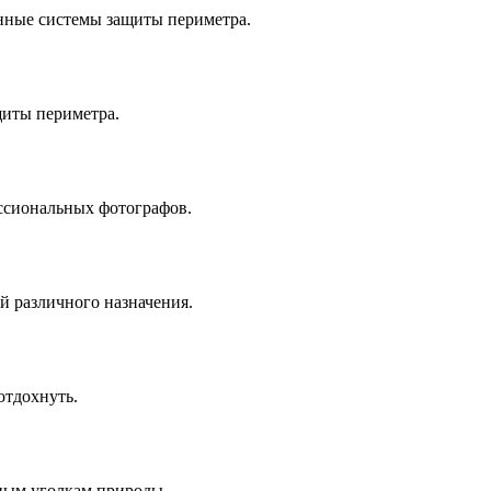
онные системы защиты периметра.
щиты периметра.
ессиональных фотографов.
й различного назначения.
отдохнуть.
чным уголкам природы.