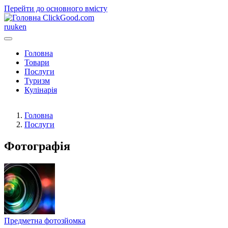
Перейти до основного вмісту
ClickGood.com
ru
uk
en
Головна
Товари
Послуги
Туризм
Кулінарія
Головна
Послуги
Фотографія
Предметна фотозйомка