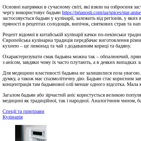
Основні напрямки в сучасному світі, які взяли на озброєння за
чергу використовує бадьян
https://prianosti.com/ua/spices/star-anise
застосовується бадьян у кулінарії, залежить від регіонів, у як
пряності в рецептах солодощів, випічок, святкових страв та нап
Рецепт відомої в китайській кулінарії качки по-пекінськи тра
Європейська кулінарна традиція передбачає виготовлення різн
кухнею – це лимонад та чай з додаванням кориці та бадяну.
Охарактеризувати смак бадьяна можна так – обпалюючий, пряний
з анісом, завдяки чому їх часто плутають, а в деяких випадках
Для медицини властивості бадьяна не залишилися поза увагою.
думку, а також має спазмолітичну дію. Бадьян стає корисним зав
концентрація там бадьянової олії менше одного відсотка. Мала 
Загалом бадьян або зірчастий аніс користується великою попул
медицині як традиційної, так і народної. Аналогічним чином, 
Спеції та приправи
Кулінарія