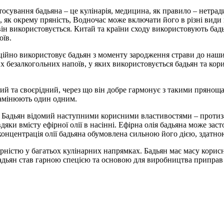
стосування бадьяна – це кулінарія, медицина, як правило – нетра
, як окрему пряність, Водночас може включати його в різні вид
их він використовується. Китай та країни сходу використовують ба
оїв.
диційно використовує бадьян з моменту зародження страви до наш
их безалкогольних напоїв, у яких використовується бадьян та 
 та своєрідний, через що він добре гармонує з такими прянощам
 замінюють один одним.
 Бадьян відомий наступними корисними властивостями – протиза
дяки вмісту ефірної олії в насінні. Ефірна олія бадьяна може зас
концентрація олії бадьяна обумовлена ​​сильною його дією, здатн
ярністю у багатьох кулінарних напрямках. Бадьян має масу корисн
бадьян став гарною спецією та основою для виробництва приправ 