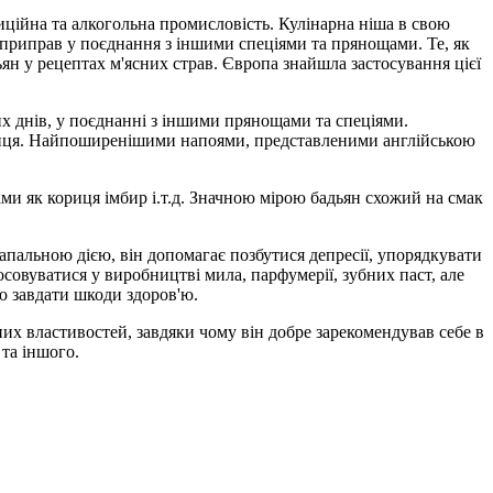
диційна та алкогольна промисловість. Кулінарна ніша в свою
и приправ у поєднання з іншими спеціями та прянощами. Те, як
дьян у рецептах м'ясних страв. Європа знайшла застосування цієї
их днів, у поєднанні з іншими прянощами та спеціями.
кориця. Найпоширенішими напоями, представленими англійською
и як кориця імбир і.т.д. Значною мірою бадьян схожий на смак
пальною дією, він допомагає позбутися депресії, упорядкувати
тосовуватися у виробництві мила, парфумерії, зубних паст, але
ою завдати шкоди здоров'ю.
их властивостей, завдяки чому він добре зарекомендував себе в
та іншого.