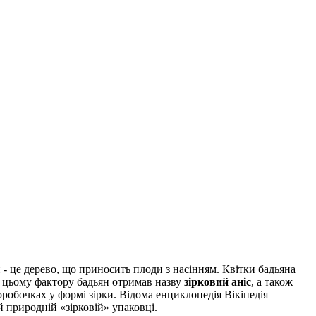
н - це дерево, що приносить плоди з насінням. Квітки бадьяна
и цьому фактору бадьян отримав назву
зірковий аніс
, а також
робочках у формі зірки. Відома енциклопедія Вікіпедія
й природній «зірковій» упаковці.