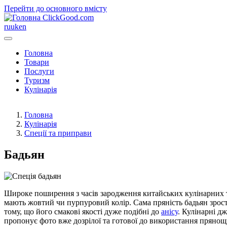
Перейти до основного вмісту
ClickGood.com
ru
uk
en
Головна
Товари
Послуги
Туризм
Кулінарія
Головна
Кулінарія
Спеції та приправи
Бадьян
Широке поширення з часів зародження китайських кулінарних т
мають жовтий чи пурпуровий колір. Сама пряність бадьян зрост
тому, що його смакові якості дуже подібні до
анісу
. Кулінарні д
пропонує фото вже дозрілої та готової до використання прянощі