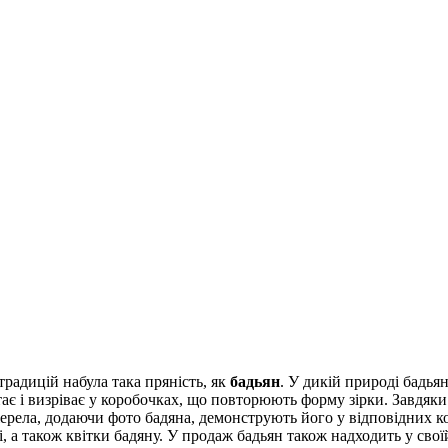
радицій набула така пряність, як
бадьян
. У дикій природі бадья
ає і визріває у коробочках, що повторюють форму зірки. Завдяк
жерела, додаючи фото бадяна, демонструють його у відповідних ко
, а також квітки бадяну. У продаж бадьян також надходить у свої