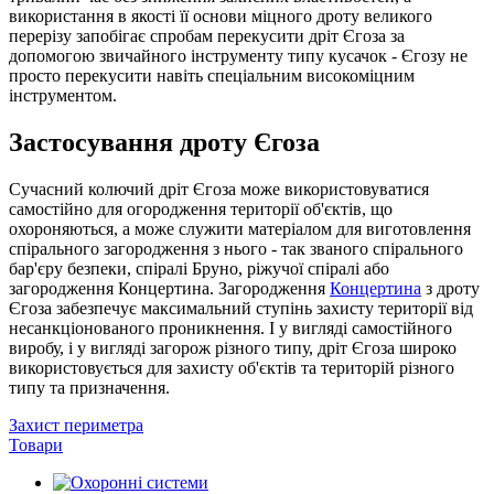
використання в якості її основи міцного дроту великого
перерізу запобігає спробам перекусити дріт Єгоза за
допомогою звичайного інструменту типу кусачок - Єгозу не
просто перекусити навіть спеціальним високоміцним
інструментом.
Застосування дроту Єгоза
Сучасний колючий дріт Єгоза може використовуватися
самостійно для огородження території об'єктів, що
охороняються, а може служити матеріалом для виготовлення
спірального загородження з нього - так званого спірального
бар'єру безпеки, спіралі Бруно, ріжучої спіралі або
загородження Концертина. Загородження
Концертина
з дроту
Єгоза забезпечує максимальний ступінь захисту території від
несанкціонованого проникнення. І у вигляді самостійного
виробу, і у вигляді загорож різного типу, дріт Єгоза широко
використовується для захисту об'єктів та територій різного
типу та призначення.
Захист периметра
Товари