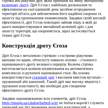
стрічка або ріжучий дріт, який прийшов на зміну звичайному
колючому дроту
. Дріт Єгоза є найбільш досконалим та
ефективним на сьогоднішній день засобом огородження
території об'єкта для забезпечення його надійної охорони та
захисту від проникнення зловмисників. Завдяки своїй високій
ефективності, дріт Єгоза повсюдно зайняв нішу, в якій до
цього використовувався звичайний колючий дріт, і для
захисту території, що охороняється, зараз застосовується
тільки дріт Єгоза.
Конструкція дроту Єгоза
Дріт Егоза є металевою стрічкою з гострими ріжучими
шипами по краях, обтиснуту навколо основи – сталевого
оцинкованого дроту великого перерізу. Колюча стрічка
виготовляється шляхом штампування на автоматичних
комплексах із рулонної оцинкованої сталі. Як основа
використовується
сталевий дріт
з високим вмістом вуглецю –
пружинний або канатний. Такий дріт має високу міцність і
пружинні властивості, які необхідні для створення
ефективного дроту Єгоза.
Завдяки оцинковуванню всіх елементів, дріт Єгоза
https://piranja.ua/catalog/barbed-wire
не боїться корозії і служить
тривалий час без зниження захисних властивостей, а