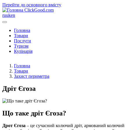
Перейти до основного вмісту
ClickGood.com
ru
uk
en
Головна
Товари
Послуги
Туризм
Кулінарія
Головна
Товари
Захист периметра
Дріт Єгоза
Що таке дріт Єгоза?
Дрот Єгоза
– це сучасний колючий дріт, армований колючий