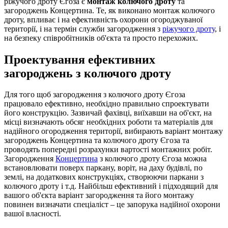
ріжучого дроту Єгоза є
монтаж колючого дроту
та
загороджень Концертина. Те, як виконано монтаж колючого
дроту, впливає і на ефективність охорони огороджуваної
території, і на термін служби загородження з
ріжучого дроту
, і
на безпеку співробітників об'єкта та просто перехожих.
Проектування ефективних
загороджень з колючого дроту
Для того щоб загородження з колючого дроту Єгоза
працювало ефективно, необхідно правильно спроектувати
його конструкцію. Зазвичай фахівці, виїхавши на об'єкт, на
місці визначають обсяг необхідних роботи та матеріалів для
надійного огородження території, вибирають варіант монтажу
загороджень Концертина та колючого дроту Єгоза та
проводять попередні розрахунки вартості монтажних робіт.
Загородження
Концертина
з колючого дроту Єгоза можна
встановлювати поверх паркану, воріт, на даху будівлі, по
землі, на додаткових конструкціях, створюючи паркани з
колючого дроту і т.д. Найбільш ефективний і підходящий для
вашого об'єкта варіант загородження та його монтажу
повинен визначати спеціаліст – це запорука надійної охорони
вашої власності.