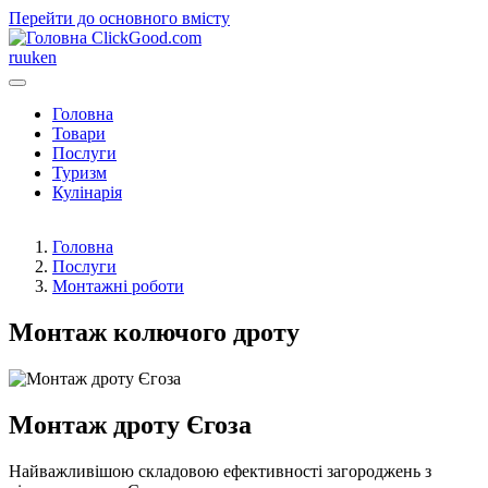
Перейти до основного вмісту
ClickGood.com
ru
uk
en
Головна
Товари
Послуги
Туризм
Кулінарія
Головна
Послуги
Монтажні роботи
Монтаж колючого дроту
Монтаж дроту Єгоза
Найважливішою складовою ефективності загороджень з