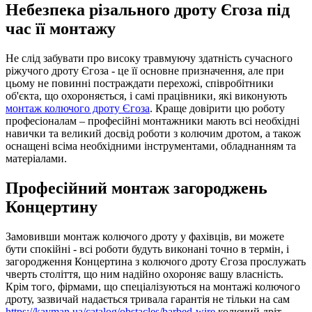
Небезпека різального дроту Єгоза під
час її монтажу
Не слід забувати про високу травмуючу здатність сучасного
ріжучого дроту Єгоза - це її основне призначення, але при
цьому не повинні постраждати перехожі, співробітники
об'єкта, що охороняється, і самі працівники, які виконують
монтаж колючого дроту Єгоза
. Краще довірити цю роботу
професіоналам – професійні монтажники мають всі необхідні
навички та великий досвід роботи з колючим дротом, а також
оснащені всіма необхідними інструментами, обладнанням та
матеріалами.
Професійний монтаж загороджень
Концертину
Замовивши монтаж колючого дроту у фахівців, ви можете
бути спокійні - всі роботи будуть виконані точно в термін, і
загородження Концертина з колючого дроту Єгоза прослужать
чверть століття, що ним надійно охороняє вашу власність.
Крім того, фірмами, що спеціалізуються на монтажі колючого
дроту, зазвичай надається тривала гарантія не тільки на сам
https://kayman.ua/catalog/obstacles/barbed-wire
колючий дріт